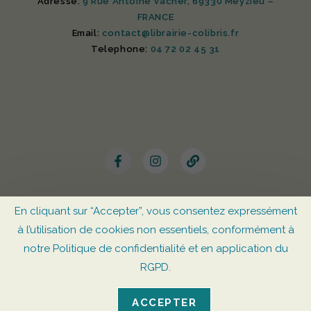
Adresse:
9 Rue Antoine Vacher, 69330 Meyzieu –
FRANCE
Email:
contact@librairie-colibris.fr
Telephone:
04 72 02 45 31
En cliquant sur “Accepter”, vous consentez expressément
© Librairie CoLibris 2025 –
Mentions Légales
–
à l’utilisation de cookies non essentiels, conformément à
RGPD
notre Politique de confidentialité et en application du
RGPD.
ACCEPTER