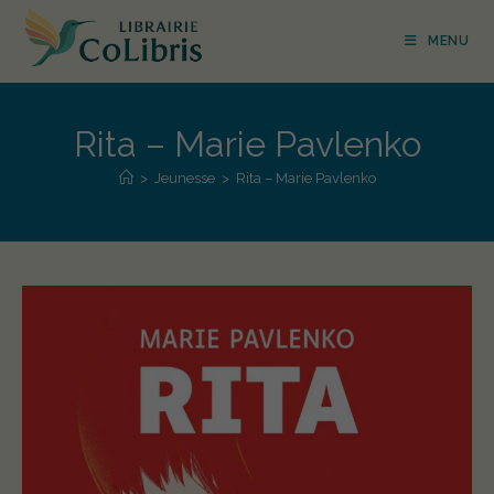
MENU
Rita – Marie Pavlenko
>
Jeunesse
>
Rita – Marie Pavlenko