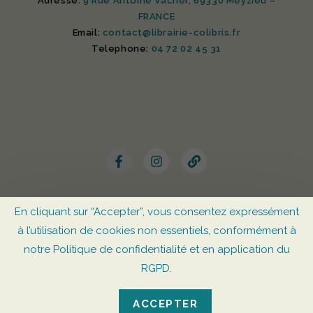
Adresse:
9 Rue Antoine Vacher, 69330 Meyzieu –
FRANCE
Email:
contact@librairie-colibris.fr
Telephone:
04 72 02 45 31
En cliquant sur “Accepter”, vous consentez expressément
© Librairie CoLibris 2025 –
Mentions Légales
–
à l’utilisation de cookies non essentiels, conformément à
RGPD
notre Politique de confidentialité et en application du
RGPD.
ACCEPTER